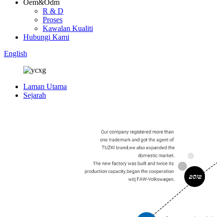
Oem&Odm
R & D
Proses
Kawalan Kualiti
Hubungi Kami
English
Laman Utama
Sejarah