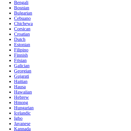
Bengali
Bosnian
Bulgarian
Cebuano
Chichewa
Corsican
Croatian
Dutch
Estonian
Filipino
Finnish
Frisian
Galician
Georgian
Gujarati
Haitian
Hausa
Hawaiian
Hebrew
Hmong
Hungarian
Icelandic
Igbo
Javanese
Kannada