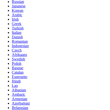
Russian
Japanese
Korean
Arabic
Irish
Greek
Turkish
Italian
Danish
Romanian
Indonesian
Czech
Afrikaans
Swedish
Polish
Basque
Catalan
Esperanto
Hindi
Lao
Albanian
Amharic
Armenian
Azerbaijani
Belarusian