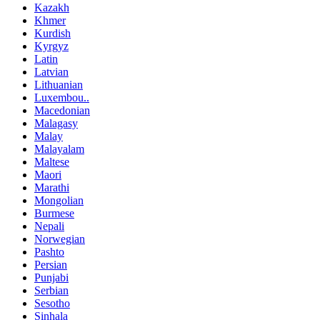
Kazakh
Khmer
Kurdish
Kyrgyz
Latin
Latvian
Lithuanian
Luxembou..
Macedonian
Malagasy
Malay
Malayalam
Maltese
Maori
Marathi
Mongolian
Burmese
Nepali
Norwegian
Pashto
Persian
Punjabi
Serbian
Sesotho
Sinhala