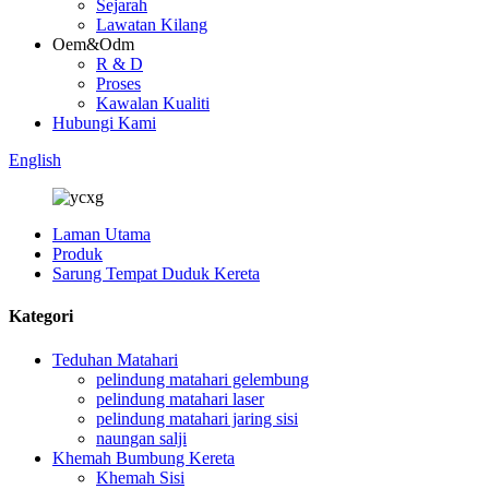
Sejarah
Lawatan Kilang
Oem&Odm
R & D
Proses
Kawalan Kualiti
Hubungi Kami
English
Laman Utama
Produk
Sarung Tempat Duduk Kereta
Kategori
Teduhan Matahari
pelindung matahari gelembung
pelindung matahari laser
pelindung matahari jaring sisi
naungan salji
Khemah Bumbung Kereta
Khemah Sisi