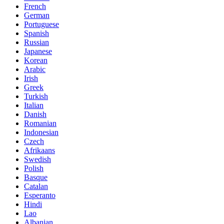
French
German
Portuguese
Spanish
Russian
Japanese
Korean
Arabic
Irish
Greek
Turkish
Italian
Danish
Romanian
Indonesian
Czech
Afrikaans
Swedish
Polish
Basque
Catalan
Esperanto
Hindi
Lao
Albanian