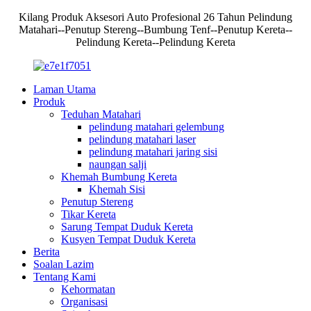
Kilang Produk Aksesori Auto Profesional 26 Tahun Pelindung
Matahari--Penutup Stereng--Bumbung Tenf--Penutup Kereta--
Pelindung Kereta--Pelindung Kereta
Laman Utama
Produk
Teduhan Matahari
pelindung matahari gelembung
pelindung matahari laser
pelindung matahari jaring sisi
naungan salji
Khemah Bumbung Kereta
Khemah Sisi
Penutup Stereng
Tikar Kereta
Sarung Tempat Duduk Kereta
Kusyen Tempat Duduk Kereta
Berita
Soalan Lazim
Tentang Kami
Kehormatan
Organisasi