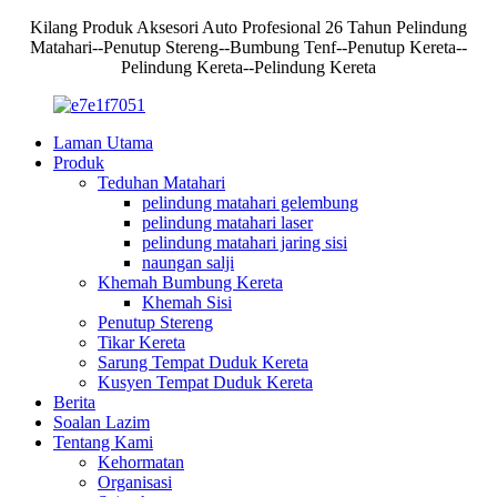
Kilang Produk Aksesori Auto Profesional 26 Tahun Pelindung
Matahari--Penutup Stereng--Bumbung Tenf--Penutup Kereta--
Pelindung Kereta--Pelindung Kereta
Laman Utama
Produk
Teduhan Matahari
pelindung matahari gelembung
pelindung matahari laser
pelindung matahari jaring sisi
naungan salji
Khemah Bumbung Kereta
Khemah Sisi
Penutup Stereng
Tikar Kereta
Sarung Tempat Duduk Kereta
Kusyen Tempat Duduk Kereta
Berita
Soalan Lazim
Tentang Kami
Kehormatan
Organisasi