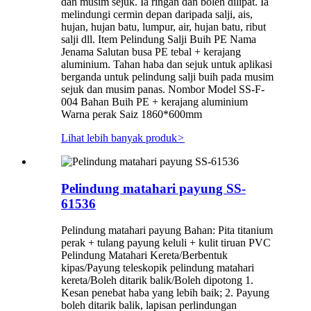
dan musim sejuk. Ia ringan dan boleh dilipat. Ia
melindungi cermin depan daripada salji, ais,
hujan, hujan batu, lumpur, air, hujan batu, ribut
salji dll. Item Pelindung Salji Buih PE Nama
Jenama Salutan busa PE tebal + kerajang
aluminium. Tahan haba dan sejuk untuk aplikasi
berganda untuk pelindung salji buih pada musim
sejuk dan musim panas. Nombor Model SS-F-
004 Bahan Buih PE + kerajang aluminium
Warna perak Saiz 1860*600mm
Lihat lebih banyak produk
>
Pelindung matahari payung SS-
61536
Pelindung matahari payung Bahan: Pita titanium
perak + tulang payung keluli + kulit tiruan PVC
Pelindung Matahari Kereta/Berbentuk
kipas/Payung teleskopik pelindung matahari
kereta/Boleh ditarik balik/Boleh dipotong 1.
Kesan penebat haba yang lebih baik; 2. Payung
boleh ditarik balik, lapisan perlindungan