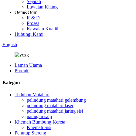
Sejarah
Lawatan Kilang
Oem&Odm
R & D
Proses
Kawalan Kualiti
Hubungi Kami
English
Laman Utama
Produk
Kategori
Teduhan Matahari
pelindung matahari gelembung
pelindung matahari laser
pelindung matahari jaring sisi
naungan salji
Khemah Bumbung Kereta
Khemah Sisi
Penutup Stereng