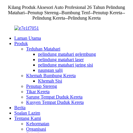
Kilang Produk Aksesori Auto Profesional 26 Tahun Pelindung
Matahari--Penutup Stereng--Bumbung Tenf--Penutup Kereta--
Pelindung Kereta--Pelindung Kereta
Laman Utama
Produk
Teduhan Matahari
pelindung matahari gelembung
pelindung matahari laser
pelindung matahari jaring sisi
naungan salji
Khemah Bumbung Kereta
Khemah Sisi
Penutup Stereng
Tikar Kereta
Sarung Tempat Duduk Kereta
Kusyen Tempat Duduk Kereta
Berita
Soalan Lazim
Tentang Kami
Kehormatan
Organisasi