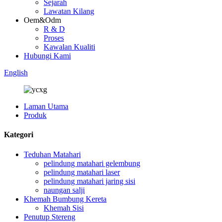
Sejarah
Lawatan Kilang
Oem&Odm
R & D
Proses
Kawalan Kualiti
Hubungi Kami
English
Laman Utama
Produk
Kategori
Teduhan Matahari
pelindung matahari gelembung
pelindung matahari laser
pelindung matahari jaring sisi
naungan salji
Khemah Bumbung Kereta
Khemah Sisi
Penutup Stereng