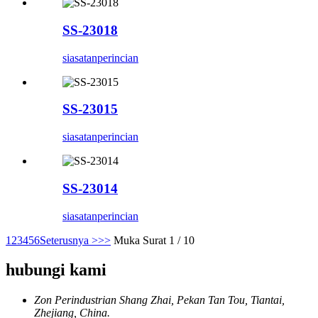
SS-23018
siasatan
perincian
SS-23015
siasatan
perincian
SS-23014
siasatan
perincian
1
2
3
4
5
6
Seterusnya >
>>
Muka Surat 1 / 10
hubungi kami
Zon Perindustrian Shang Zhai, Pekan Tan Tou, Tiantai,
Zhejiang, China.