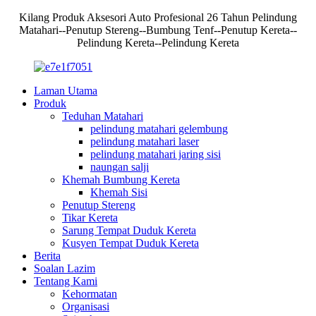
Kilang Produk Aksesori Auto Profesional 26 Tahun Pelindung
Matahari--Penutup Stereng--Bumbung Tenf--Penutup Kereta--
Pelindung Kereta--Pelindung Kereta
Laman Utama
Produk
Teduhan Matahari
pelindung matahari gelembung
pelindung matahari laser
pelindung matahari jaring sisi
naungan salji
Khemah Bumbung Kereta
Khemah Sisi
Penutup Stereng
Tikar Kereta
Sarung Tempat Duduk Kereta
Kusyen Tempat Duduk Kereta
Berita
Soalan Lazim
Tentang Kami
Kehormatan
Organisasi