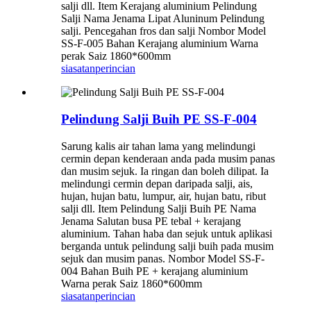
salji dll. Item Kerajang aluminium Pelindung
Salji Nama Jenama Lipat Aluninum Pelindung
salji. Pencegahan fros dan salji Nombor Model
SS-F-005 Bahan Kerajang aluminium Warna
perak Saiz 1860*600mm
siasatan
perincian
Pelindung Salji Buih PE SS-F-004
Sarung kalis air tahan lama yang melindungi
cermin depan kenderaan anda pada musim panas
dan musim sejuk. Ia ringan dan boleh dilipat. Ia
melindungi cermin depan daripada salji, ais,
hujan, hujan batu, lumpur, air, hujan batu, ribut
salji dll. Item Pelindung Salji Buih PE Nama
Jenama Salutan busa PE tebal + kerajang
aluminium. Tahan haba dan sejuk untuk aplikasi
berganda untuk pelindung salji buih pada musim
sejuk dan musim panas. Nombor Model SS-F-
004 Bahan Buih PE + kerajang aluminium
Warna perak Saiz 1860*600mm
siasatan
perincian