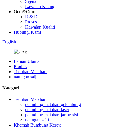
Sejarah
Lawatan Kilang
Oem&Odm
R & D
Proses
Kawalan Kualiti
Hubungi Kami
English
Laman Utama
Produk
Teduhan Matahari
naungan salji
Kategori
Teduhan Matahari
pelindung matahari gelembung
pelindung matahari laser
pelindung matahari jaring sisi
naungan salji
Khemah Bumbung Kereta