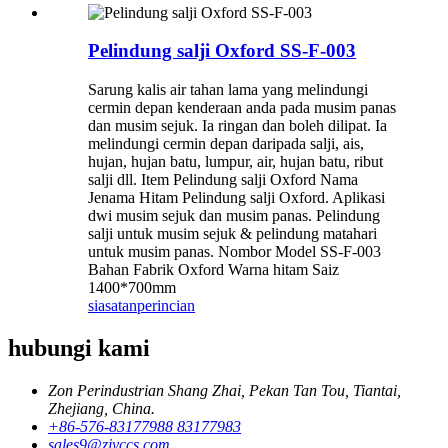
Pelindung salji Oxford SS-F-003
Sarung kalis air tahan lama yang melindungi
cermin depan kenderaan anda pada musim panas
dan musim sejuk. Ia ringan dan boleh dilipat. Ia
melindungi cermin depan daripada salji, ais,
hujan, hujan batu, lumpur, air, hujan batu, ribut
salji dll. Item Pelindung salji Oxford Nama
Jenama Hitam Pelindung salji Oxford. Aplikasi
dwi musim sejuk dan musim panas. Pelindung
salji untuk musim sejuk & pelindung matahari
untuk musim panas. Nombor Model SS-F-003
Bahan Fabrik Oxford Warna hitam Saiz
1400*700mm
siasatan
perincian
hubungi kami
Zon Perindustrian Shang Zhai, Pekan Tan Tou, Tiantai,
Zhejiang, China.
+86-576-83177988 83177983
sales9@zjyccs.com