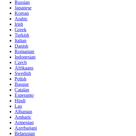
Russian
Japanese
Korean
Arabic
Irish
Greek
Turkish
Italian
Danish
Romanian
Indonesian
Czech
Afrikaans
Swedish
Polish
Basque
Catalan
Esperanto
Hindi
Lao
Albanian
Amharic
Armenian
Azerbaijani
Belarusian