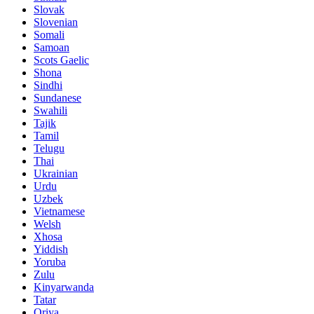
Slovak
Slovenian
Somali
Samoan
Scots Gaelic
Shona
Sindhi
Sundanese
Swahili
Tajik
Tamil
Telugu
Thai
Ukrainian
Urdu
Uzbek
Vietnamese
Welsh
Xhosa
Yiddish
Yoruba
Zulu
Kinyarwanda
Tatar
Oriya