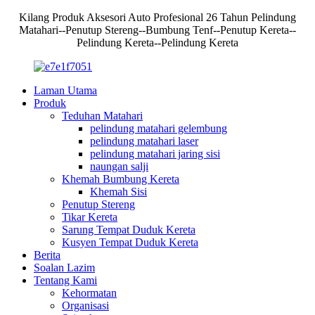
Kilang Produk Aksesori Auto Profesional 26 Tahun Pelindung
Matahari--Penutup Stereng--Bumbung Tenf--Penutup Kereta--
Pelindung Kereta--Pelindung Kereta
Laman Utama
Produk
Teduhan Matahari
pelindung matahari gelembung
pelindung matahari laser
pelindung matahari jaring sisi
naungan salji
Khemah Bumbung Kereta
Khemah Sisi
Penutup Stereng
Tikar Kereta
Sarung Tempat Duduk Kereta
Kusyen Tempat Duduk Kereta
Berita
Soalan Lazim
Tentang Kami
Kehormatan
Organisasi